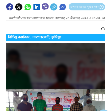
আপনার মতামত প্রদান করুন
কনটেন্টটি শেষ হাল-নাগাদ করা হয়েছে: সোমবার, ২৮ ডিসেম্বর, ২০২০ এ ০৩:৪৪ PM
বিভিন্ন কার্যক্রম , নাংগলকোট, কুমিল্লা