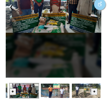
❮
❯
🡸
🡺